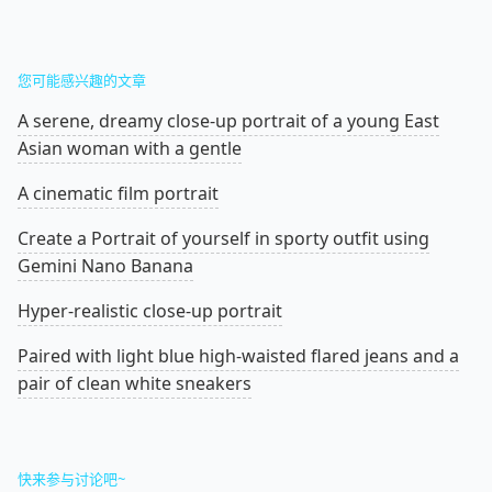
您可能感兴趣的文章
A serene, dreamy close-up portrait of a young East
Asian woman with a gentle
A cinematic film portrait
Create a Portrait of yourself in sporty outfit using
Gemini Nano Banana
Hyper-realistic close-up portrait
Paired with light blue high-waisted flared jeans and a
pair of clean white sneakers
快来参与讨论吧~