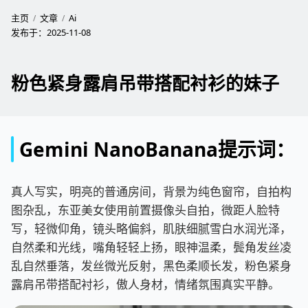
主页
文章
Ai
发布于：
2025-11-08
粉色紧身露肩吊带搭配衬衫的妹子
Gemini NanoBanana提示词：
真人写实，明亮的普通房间，背景为纯色窗帘，自拍构
图杂乱，东亚美女使用前置摄像头自拍，微距人脸特
写，轻微仰角，镜头略偏斜，肌肤细腻雪白水润光泽，
自然柔和光线，嘴角轻轻上扬，眼神温柔，鬓角发丝凌
乱自然垂落，发丝微光反射，黑色柔顺长发，粉色紧身
露肩吊带搭配衬衫，傲人身材，情绪氛围真实平静。