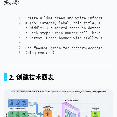
提示词：
1
Create a lime green and white infographic w
2
• Top: Category label, bold title, subtitle
3
• Middle: 7 numbered steps in dotted boxes 
4
• Each step: Green number pill, bold header
5
• Bottom: Green banner with "Follow me for 
6
7
Use #A4D65E green for headers/accents, whit
8
{blog-content}
2. 创建技术图表